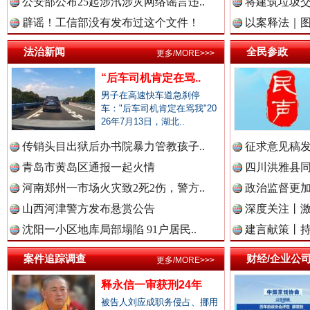
公安部公布25起涉汛涉灾网络谣言违..
将建筑垃圾
辟谣！工信部没有发布过这个文件！
以案释法｜图“
中国廉政法纪网.
法治新闻
全民参政
更多/MORE>>>
“后车司机肯定在骂..
男子在高速快车道急刹停
中国律师在线.中
车："后车司机肯定在骂我"20
26年7月13日，湖北..
传销头目出狱后办书院暴力管教孩子..
征求意见稿发
衣柜里的秘密
高速路上
中国参政网.中
青岛市黄岛区通报一起火情
四川洪雅县同
河南郑州一市场火灾致2死2伤，警方..
政治监督更
山西河津警方发布悬赏公告
深度关注丨
中国全民新闻网.
沈阳一小区地库局部塌陷 91户居民..
建言献策丨持
案件追踪调查
财经/企业公
更多/MORE>>>
释永信一审获刑24年
中国公众新闻网.
被告人刘应成职务侵占、挪用