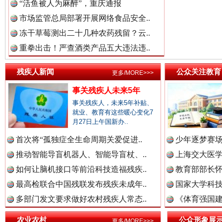
“活鱼被人为麻醉”，重庆通报
三年瞒报超千万 隐匿收入偷税被查处..
市场监管总局部署开展网络食品安全..
冻干草莓测出二十几种农药残留？云..
重拳出击！严查酒类产品五大违法违..
残疾人新闻
公众关注教育
更多/MORE>>>
事关残疾人未来5年
事关残疾人，未来5年补贴、
就业、教育有这些暖心变化7
月27日上午国新办..
祁连巍巍树丰碑
高回报
首次将“孤独症全生命周期关爱促进..
少年逐梦赛场
推动智能导盲机器人、智能导盲杖、..
上海交大医
如何让脑机接口等前沿科技造福残疾..
教育部部长怀
最高检联合中国残联发布残疾未成年..
国家大学科技
多部门发文要求做好农村残疾人常态..
《体育强国建
农业农村
公众形象展
更多/MORE>>>