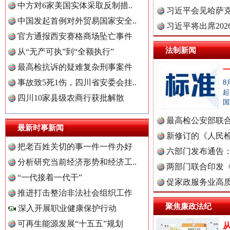
中方对6家美国实体采取反制措..
理高级..
习近平会见哈萨
中国发起首例对外贸易国家安全..
习近平将出席20
官方通报西安赛格商场坠亡事件
球治理..
法制新闻
从“无产可执”到“全额执行”
最高检抗诉的疑难复杂刑事案件
事故致5死1伤，四川省安委会挂..
8
起
四川10家县级农商行获批解散
国
红船起航处 潮起向未来
广州首
最高检公安部联
最新时事新闻
中国全民新闻网.
周岁未..
新修订的《人民
把老百姓关切的事一件一件办好
布
六部门发布通告
分析研究当前经济形势和经济工..
两部门联合印发
中国公众新闻网.
“一代接着一代干”
定》
促家政服务业高质
推进打击整治非法社会组织工作
聚焦廉政法纪
深入开展职业健康保护行动
可再生能源发展“十五五”规划