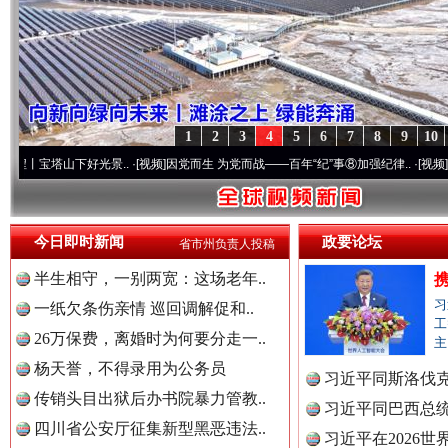
1
2
3
4
5
6
7
8
9
10
“后车司机肯定在骂我”
全民健身
下好光景..
·[视频]
因党而生 为党而战——百年“纪”事⑧加强纪律..
·[视频]
牢记初心使命 
今日即时新闻
政要论坛
省市州负责人投稿
半生相守，一别两宽：这场老年..
习
一纸欠条伤亲情 巡回调解促和..
工
26万保费，离婚时为何要分走一..
主
杨天誉，不得录用为公务员
习近平同斯洛伐
传销头目出狱后办书院暴力管教..
习近平同巴西总
世界屋脊 天路回响
永
四川省公安厅征集新型黑恶违法..
习近平在2026