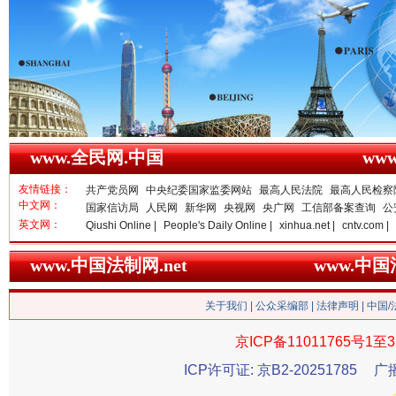
衣柜里的秘密
高速路上
www.全民网.中国
ww
友情链接：
共产党员网
中央纪委国家监委网站
最高人民法院
最高人民检察
中文网：
国家信访局
人民网
新华网
央视网
央广网
工信部备案查询
公
英文网：
Qiushi Online |
People's Daily Online |
xinhua.net |
cntv.com |
www.中国法制网.net
www.中
关于我们
|
公众采编部
|
法律声明
| 中国
京ICP备11011765号1至3
ICP许可证: 京B2-20251785
广
春天里的科技盛宴