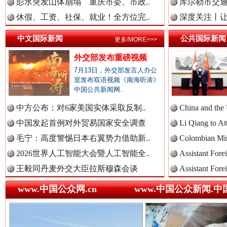
彭水突发山体崩塌 重庆市委、市政..
中国法院新闻网.
库尔勒市交通
休假、工资、社保、就业！全方位完..
深度关注丨让
中文国际新闻
公共国际新闻
更多/MORE>>>
中国检察新闻网.
“后车司机肯定在骂我”
全民健身
外交部发布重磅视频
7月13日，外交部发言人办公
室发布双语视频《南海听涛》
中国公共新闻网..
中国医药新闻网.
中方公布：对6家美国实体采取反制..
China and the
中国发起首例对外贸易国家安全调查
Li Qiang to At
毛宁：高度警惕日本右翼势力借助新..
Colombian Mini
中国企业新闻网.
2026世界人工智能大会暨人工智能全..
Assistant Fore
王毅同丹麦外交大臣拉斯穆森会谈
Assistant Fore
www.中国公众网.cn
www.中国公众新闻.中
世界屋脊 天路回响
永
中国农业新闻网.