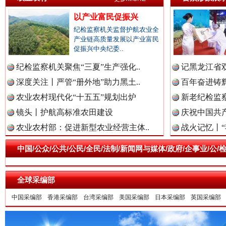
以产业富民促振兴
纪检监察机关监督护航农业全
产业链高质量发展以产业富民
一枚“钉子”竟然扎入要害部门
促振兴中央纪委..
纪检监察机关聚焦“三夏”生产强化..
记黑龙江省双
深度关注丨严管“册外地”助力黑土..
百年奋进铸辉
农业农村现代化“十五五”规划出炉
新老纪检监察
镜头丨护航高标准农田建设
庆祝中国共产
农业农村部：促进新型农业经营主体..
战火记忆丨“
中国/公众/公共/公民/全民/法制/新闻网与媒体/政府/企事业/
全球采编部
雄关漫道展新颜
“
中国采编部
香港采编部
台湾采编部
美国采编部
日本采编部
英国采编部