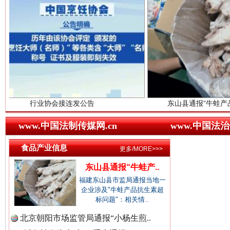
中国视频新闻网.
中国廉政法纪网.
红船起航处 潮起向未来
广州首
协会接连发公告
东山县通报“牛蛙产品抗生素超标问
中国律师在线.中
www.中国法制传媒网.cn
www.中国法治
食品产业信息
更多/MORE>>>
中国参政网.中
东山县通报“牛蛙产..
福建东山县市监局通报当地一
企业涉及"牛蛙产品抗生素超
标问题"：相关情..
北京朝阳市场监管局通报“小杨生煎..