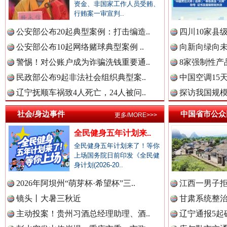
资金、非国家工作人员受贿、
行贿案一审宣判..
春天里的科技盛宴
公安部公布20起典型案例：打击编造..
四川10家县
中国公民新闻网.
公安部公布10起网络赌球典型案例 ..
向新向绿向未
警惕！对公账户成为诈骗洗钱重要通..
8家强制性产
民政部公布9起非法社会组织典型案..
中国空调15
中国公共新闻网.
辽宁抚顺车祸致4人死亡，24人被问..
探访我国规模
社会/身边事件
中国省市公众
更多/MORE>>>
中国法制新闻网.
全民健身五年计划来..
全民健身五年计划来了！等你
巳巳如意，开工大吉！
三轮上
上场国务院日前印发《全民健
身计划(2026-20..
中国法治新闻网.
2026年阿坝州“萌芽杯·希望杯”三..
江西一男子拒
镜头丨大暑三秋近
甘肃系统整治
主动投案！贵州习酒总经理助理、酒..
辽宁通报5起