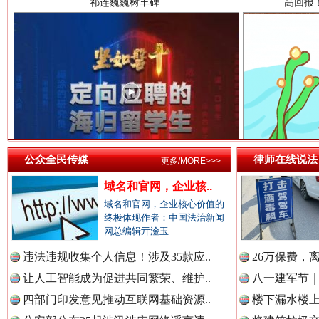
中国检察新闻网.
中国医药新闻网.
一枚“钉子”竟然扎入要害部门
中国企业新闻网.
公众全民传媒
律师在线说法
更多/MORE>>>
域名和官网，企业核..
域名和官网，企业核心价值的
中国农业新闻网.
终极体现作者：中国法治新闻
网总编辑亓淦玉..
违法违规收集个人信息！涉及35款应..
26万保费，
让人工智能成为促进共同繁荣、维护..
八一建军节｜
雄关漫道展新颜
“
中国视频新闻网.
四部门印发意见推动互联网基础资源..
楼下漏水楼上