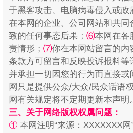
站台名比不上好声名
于黑客攻击、电脑病毒侵入或政
在本网的企业、公司网站和共同
致的任何事态后果；
⑹
本网在各
责情形；
⑺
你在本网站留言的内
条款方可留言和反映投诉报料等
并承担一切因您的行为而直接或
网只是提供公众/大众/民众话语
漫山遍野的桃花与雪山、麦地、白藏房
除了
网有关规定将不定期更新本声明
三、关于网络版权权属问题：
①
本网注明“来源：XXXXXXX网