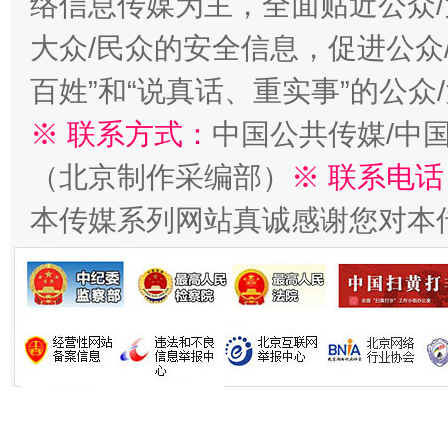
络信息传媒为主，全面贴近公众/
大众/民众的安全信息，促进公众
百姓”和“说真话、重实事”的公众
生
“刷贴”乱象丛生
※ 联系方式：
中国公共传媒/中
（北京制作采编部）
※ 联系电话
本传媒系列网站真诚感谢您对本
揭批美国五大"原罪"
"炒