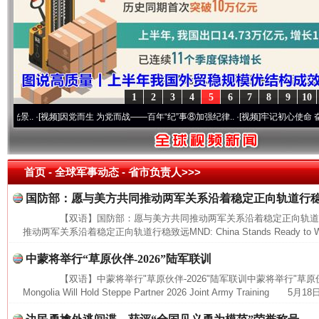
1
2
3
4
5
6
7
8
9
10
.
·[视频]
因党而生 为党而战——百年“纪”事⑧加强纪律..
·[视频]
牢记初心使命 奋进复兴征
首页
- 全球军事动态 -
省市负责人>>>
国防部：愿与美方共同推动两军关系沿着稳定正向轨道行
【双语】国防部：愿与美方共同推动两军关系沿着稳定正向轨道
推动两军关系沿着稳定正向轨道行稳致远MND: China Stands Ready to Work
中蒙将举行“草原伙伴-2026”陆军联训
【双语】中蒙将举行"草原伙伴-2026"陆军联训中蒙将举行"草原伙伴-20
网上购药对药下症？
Mongolia Will Hold Steppe Partner 2026 Joint Army Training 5月18