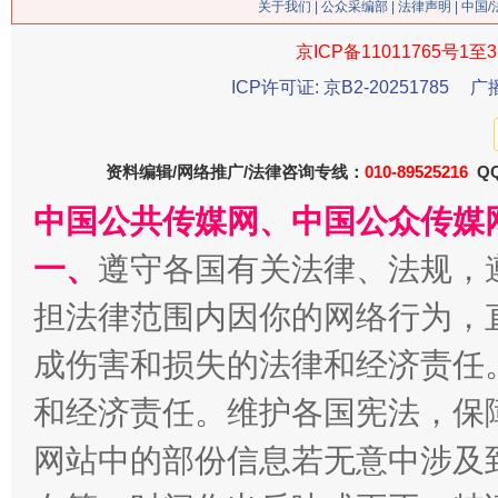
关于我们
|
公众采编部
|
法律声明
| 中国
京ICP备11011765号1至3
ICP许可证: 京B2-20251785
广
生
“刷贴”乱象丛生
资料编辑/网络推广/法律咨询专线：
010-89525216
QQ
中国公共传媒网、中国公众传媒
一、
遵守各国有关法律、法规，
担法律范围内因你的网络行为，
成伤害和损失的法律和经济责任
和经济责任。维护各国宪法，保
揭批美国五大"原罪"
"炒
网站中的部份信息若无意中涉及