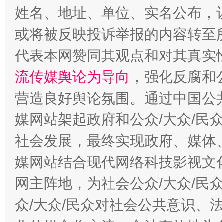
姓名、地址、单位、实名公布，让
这是一记警钟！
谢
或将被反映投诉举报的内容转至
代表本网赞同其观点和对其真实
流传媒舆论为导向
，强化反腐和
营造良好舆论氛围。通过中国公共
媒网站架起政府和公众/大众/民
社会发展，最终实现政府、媒体、
今
媒网站结合现代网络科技影视文
在谋一域中谋全局
网主阵地，为社会公众/大众/民
众/大众/民众对社会公共意识、