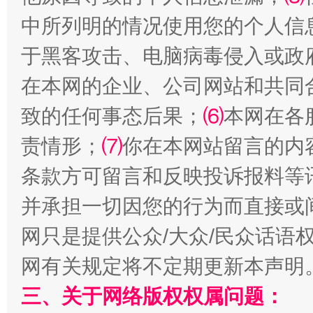
中所列明的情况使用您的个人信
于黑客攻击、电脑病毒侵入或政
解纷+调解+退费，一次搞定
在本网的企业、公司网站和共同
致的任何事态后果；
⑹
本网在各
责情形；
⑺
你在本网站留言的内
条款方可留言和反映投诉报料等
并承担一切因您的行为而直接或
网只是提供公众/大众/民众话语
站台名比不上好声名
网有关规定将不定期更新本声明
三、关于网络版权权属问题：