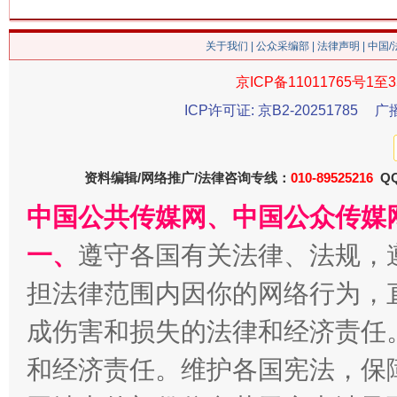
关于我们
|
公众采编部
|
法律声明
| 中国
京ICP备11011765号1至3
ICP许可证: 京B2-20251785
广
习近平的博鳌关键词
魏明亮
资料编辑/网络推广/法律咨询专线：
010-89525216
QQ
中国公共传媒网、中国公众传媒
一、
遵守各国有关法律、法规，
担法律范围内因你的网络行为，
成伤害和损失的法律和经济责任
和经济责任。维护各国宪法，保
生
“刷贴”乱象丛生