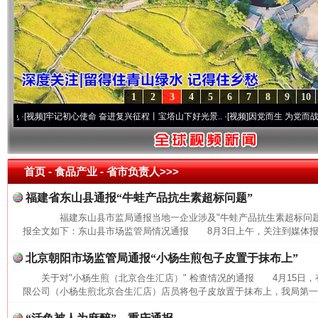
1
2
3
4
5
6
7
8
9
10
视频]
牢记初心使命 奋进复兴征程丨宝塔山下好光景..
·[视频]
因党而生 为党而战——百年
首页
- 食品产业 -
省市负责人>>>
福建省东山县通报“牛蛙产品抗生素超标问题”
福建东山县市监局通报当地一企业涉及"牛蛙产品抗生素超标问题
报全文如下：东山县市场监管局情况通报 8月3日上午，关注到媒体报道
北京朝阳市场监管局通报“小杨生煎包子皮置于抹布上”
关于对"小杨生煎（北京合生汇店）" 检查情况的通报 4月15日
限公司（小杨生煎北京合生汇店）店员将包子皮放置于抹布上，我局第一时