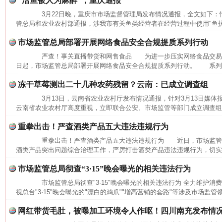
“活鱼被人为麻醉”，重庆通报
3月22日晚，重庆市市场监督管理局发布情况通报，全文如下
管总局和农业农村部通报，涉我市有关鱼类经营者在经营过程中使用"鱼护宝"
市场监管总局部署开展网络食品安全合规提质系列行动
严查！事关直播带货和网售食品 为进一步压实网络食品交易
日起，市场监管总局部署开展网络食品安全合规提质系列行动。 系列行
冻干草莓测出二十几种农药残留？云南：已成立调查组
3月13日，云南省农业农村厅发布情况通报，针对3月13日媒体
云南省农业农村厅高度重视，立即联合公安、市场监管等部门成立调查组，
重拳出击！严查酒类产品五大违法违规行为
网上购药对药下症？
重拳出击！严查酒类产品五大违法违规行为 近日，市场监管
酒类产品突出问题综合治理工作，严厉打击酒类产品违法违规行为，切实保
市场监管总局彻查“3·15”晚会曝光的相关违法行为
市场监管总局彻查"3·15"晚会曝光的相关违法行为 全力维护
视总台"3·15"晚会曝光的"漂白的鸡爪""增高营销的套路"等涉及市场监管
网红带货毛肚，被曝加工环境令人作呕！四川南充发布情