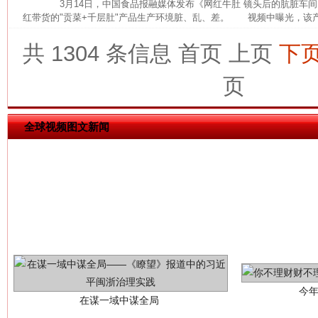
3月14日，中国食品报融媒体发布《网红牛肚 镜头后的肮脏车间
红带货的"贡菜+千层肚"产品生产环境脏、乱、差。 视频中曝光，该产
共 1304 条信息
首页
上页
下
这是一记警钟！
谢
页
全球视频图文新闻
今
在谋一域中谋全局