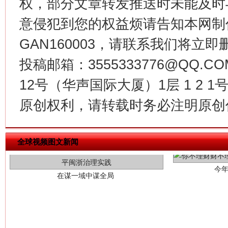
权，部分文章转发推送时未能及时
意侵犯到您的权益烦请告知本网制作采编
GAN160003，请联系我们将立即删
投稿邮箱：3555333776@QQ
12号（华声国际大厦）1层 1 2
原创权利，请转载时务必注明原创作
今
在谋一域中谋全局
全球视频图文新闻