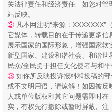
关法律责任和经济责任。如您对管
站反映。
②
凡本网注明“来源：XXXXXX
它媒体，转载目的在于传递更多信
站台名比不上好声名
展示国家的国际形象，增强国家软
新型国家、建设和谐社会、和谐世界
民众/全民勇于担任文化使者与和
③
如你所反映投诉报料和投稿的部
或不文明用语，请谅解！如因被反
人或单位版权和其它问题需即时在
实，有权先行撤除或暂时屏蔽。注
漫山遍野的桃花与雪山、麦地、白藏房
除了