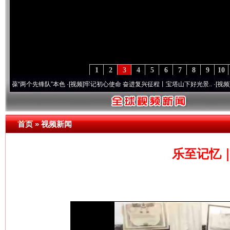
1
2
3
4
5
6
7
8
9
10
个先锋队”本色
·[视频]
牢记初心使命 奋进复兴征程丨宝塔山下好光景..
·[视频]
因党而生 
首页
»
视频新闻
乐至记忆