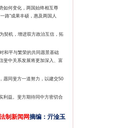
势如何变化，两国始终相互尊
一路”成果丰硕，惠及两国人
为契机，增进双方政治互信，拓
对和平与繁荣的共同愿景基础
信斐中关系发展将更加深入、富
法官巧妙执行解纠纷
愿同斐方一道努力，以建交50
实利益。斐方期待同中方密切合
法制新闻网
摘编
：
亓淦玉