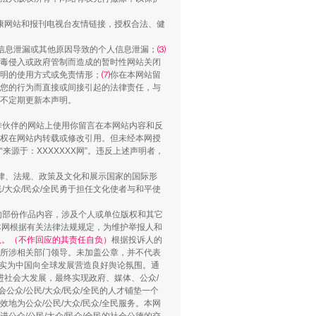
“谁都不怕”的他落马了
健康网站和报刊电视台友情链接，授权合法、健
信息泄漏或其他原因导致的个人信息泄漏；
⑶
毒侵入或政府管制而造成的暂时性网站关闭
明的使用方式或免责情形；
⑺
你在本网站留
您的行为而直接或间接引起的法律责任，与
将不定期更新本声明。
合作伙伴的网站上使用你留言在本网站内容和反
权在网站内转载或修改引用。但未经本网授
源于：XXXXXXX网”。违反上述声明者，
法律、法规、政策及文化和展示国家的国际形
大众/民众/全民勇于担任文化使者与和平使
用生命托举生命
的部份作品内容，涉及个人或单位版权和其它
本网根据有关法律法规规定，为维护举报人和
认。（不作回应的其责任自负）
根据投诉人的
至所涉相关部门领导。未加盖公章，并不代表
督，实为中国向全球发展营造良好舆论氛围。通
促进社会大发展，最终实现政府、媒体、公众/
公众/公民/大众/民众/全民的人才铺垫一个
地为公众/公民/大众/民众/全民服务。本网