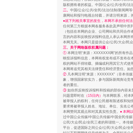
版权拥有者的权益。中国/公众/公共/全民/法
站台名比不上好声名
二、
中国/公众/公共/全民/法治/法制/
康网站和报刊电视台转载，并请注明来源，
●就下列相关事宜的发生，本网不承担任何法
任何第三方根据本网各服务条款及声明中所
（包括在本网的企业、公司网站和共同合作
言的内容和反映投诉报料信息人承认本网所
本网无关。本网只是提供公众/公民/大众/
三、关于网络版权权属问题：
①
本网注明“来源：XXXXXXX网”的所有
映投诉报料信息，本网有权发布或不发布在
权的网站不得转载、摘编或利用其它方式使用
本网将追究其相关法律责任和经济责任。如
②
凡本网注明“来源：XXXXXXX”（非
象，增强国家软实力，参与国际新闻舆论竞争
者的重任。
漫山遍野的桃花与雪山、麦地、白
③
如你所反映投诉报料和投稿的部份内容未
问题需即时在
（15日内）
与本网联系，经本
被举报人的权利，任何公民都有陈述权和知
要求将被举报人姓名、地址、单位、实名公布
本网赞同其观点和对其真实性负责。
● 本
过中国公众传媒/中国公共传媒/中国全民传媒
公民/大众/民众/全民三者的和谐统一。本传
平台，促进国际之间公众/公民/大众/民众/