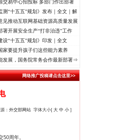
源交易中心招投标 多部门作出部署
监测“十五五”规划》发布｜全文｜解
意见推动互联网基础资源高质量发展
部署开展安全生产“打非治违”工作
建设“十五五”规划》印发｜全文
国家要提升孩子们这些能力素养
心使命 奋进复兴征程丨“转折之城”激荡..
·[视频]
牢记初心使命 奋进复兴征程丨红船起航处
能发展，国务院常务会作最新部署⇒
网络推广投稿请点击这里>>
电
来源：
外交部网站
字体大小[
大
中
小
]
“神药”背后的真相
交50周年。