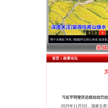
1
2
3
深刻改变雪域高原..
·[视频]
永葆“两个先锋队”本色
·[视频]
牢记初心使命 奋进复兴征程丨
首页
»
政要论坛
习近平同斐济总统拉拉巴拉武
网上购药对药下症？
2025年11月5日，国家主