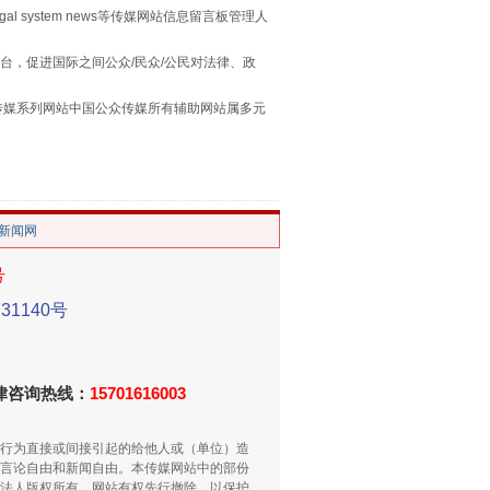
egal system news等传媒网站信息留言板管理人
台，促进国际之间公众/民众/公民对法律、政
本传媒系列网站中国公众传媒所有辅助网站属多元
。
/新闻网
重拳出击！专项整治午间酒驾
号
1140号
法律咨询热线：
15701616003
行为直接或间接引起的给他人或（单位）造
言论自由和新闻自由。本传媒网站中的部份
法人版权所有，网站有权先行撤除，以保护