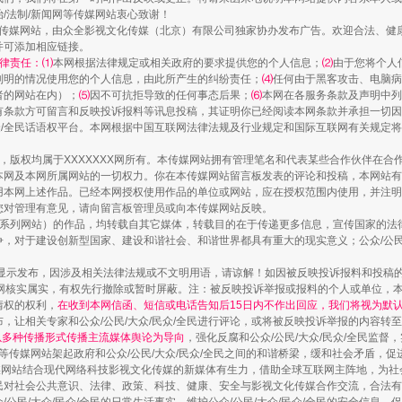
治/法制/新闻网等传媒网站衷心致谢！
新闻网等传媒网站，由众全影视文化传媒（北京）有限公司独家协办发布广告。欢迎合法、
走近一线检察官
并可添加相应链接。
律责任：⑴
本网根据法律规定或相关政府的要求提供您的个人信息；
⑵
由于您将个人
列明的情况使用您的个人信息，由此所产生的纠纷责任；
⑷
任何由于黑客攻击、电脑病
者的网站在内）；
⑸
因不可抗拒导致的任何事态后果；
⑹
本网在各服务条款及声明中列
有条款方可留言和反映投诉报料等讯息投稿，其证明你已经阅读本网条款并承担一切因
民众/全民话语权平台。本网根据中国互联网法律法规及行业规定和国际互联网有关规定
作品，版权均属于XXXXXXX网所有。本传媒网站拥有管理笔名和代表某些合作伙伴在
本网及本网所属网站的一切权力。你在本传媒网站留言板发表的评论和投稿，本网站有
本网上述作品。已经本网授权使用作品的单位或网站，应在授权范围内使用，并注明“来
您对管理有意见，请向留言板管理员或向本传媒网站反映。
本传媒系列网站）的作品，均转载自其它媒体，转载目的在于传递更多信息，宣传国家的
，对于建设创新型国家、建设和谐社会、和谐世界都具有重大的现实意义；公众/公民/
藏房
除了知识还要"留白"
显示发布，因涉及相关法律法规或不文明用语，请谅解！如因被反映投诉报料和投稿
网核实属实，有权先行撤除或暂时屏蔽。注：被反映投诉举报或报料的个人或单位，
情权的权利，
在收到本网信函、短信或电话告知后15日内不作出回应，我们将视为默
，让相关专家和公众/公民/大众/民众/全民进行评论，或将被反映投诉举报的内容转
网以多种传播形式传播主流媒体舆论为导向
，强化反腐和公众/公民/大众/民众/全民监
等传媒网站架起政府和公众/公民/大众/民众/全民之间的和谐桥梁，缓和社会矛盾，
媒网站结合现代网络科技影视文化传媒的新媒体有生力，借助全球互联网主阵地，为社会
全民对社会公共意识、法律、政策、科技、健康、安全与影视文化传媒合作交流，合法有效