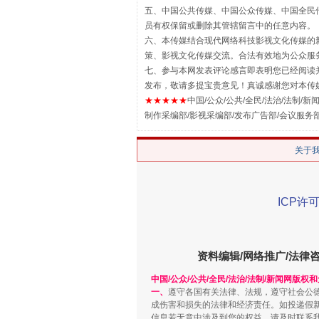
五、中国公共传媒、中国公众传媒、中国全民传媒China 
员有权保留或删除其管辖留言中的任意内容。
六、本传媒结合现代网络科技影视文化传媒的新
策、影视文化传媒交流。合法有效地为公众服
七、参与本网发表评论感言即表明您已经阅读并
发布，敬请多提宝贵意见！真诚感谢您对本传
★★★★★
中国/公众/公共/全民/法治/法制/新闻
制作采编部/影视采编部/发布广告部/会议服务
关于
解纷+调解+退费，一次搞定
ICP许可
资料编辑/网络推广/法律
中国/公众/公共/全民/法治/法制/新闻网版权
一、
遵守各国有关法律、法规，遵守社会公
成伤害和损失的法律和经济责任。如投递假
信息若无意中涉及到您的权益，请及时联系