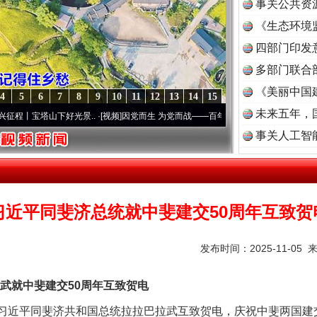
事关公共资
《生态环境
读
四部门印发
多部门联合
《美丽中国
4
5
6
7
8
9
10
11
12
13
14
15
未来五年，
宝塔山下好光景..
·[视频]
因党而生 为党而战——百年“纪”事⑧加强纪律..
·[视频]
牢记初
事关人工智
习近平同斐济总统就中斐建交50周年互致贺
发布时间：2025-11-05 
就中斐建交50周年互致贺电
茶叶“炒上天”
席习近平同斐济共和国总统拉拉巴拉武互致贺电，庆祝中斐两国建