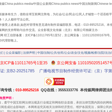
publics media/中国公众新闻China publics news/中国法制新闻Chinese l
媒体有生力，借助全球互联网主阵地，为社会/公众/民众/公民人才铺垫一个话语权平
务！人人都作守法公民。
接受上述条款,如您对管理有意见请向制作采编部联系，电话：010-89525216。
媒网的支持帮助与合作交流。众全影视文化传媒（北京）有限公司独家主办 :
网 经工信部备案：京ICP备11011765号1至52，京公网安备：11011202001678号
部/代理部敬上。
珠宝鉴定乱象
我们
|
公众采编部
|
法律声明
| 中国/法制/公共/全民/公众/农业/文化/视频/检察/法院/法治
京ICP备11011765号1至35
京公网安备 11010502051457
证: 京B2-20251785
广播电视节目制作经营许可证:（京）字第3
咨询专线：
010-89525216
QQ在线：3555333776 本传媒网律师团
和免责声明：
德，遵守中国互联网法律法规及行业规定和网络职业道德，承担法律范围内因你的网络
新闻造成社会影响的，本网将追究其相关法律和经济责任。维护各国宪法，保障公民的
我们，我们将在第一时间作出反映或更正。特请来函来电说明本网站提供内容系本人或