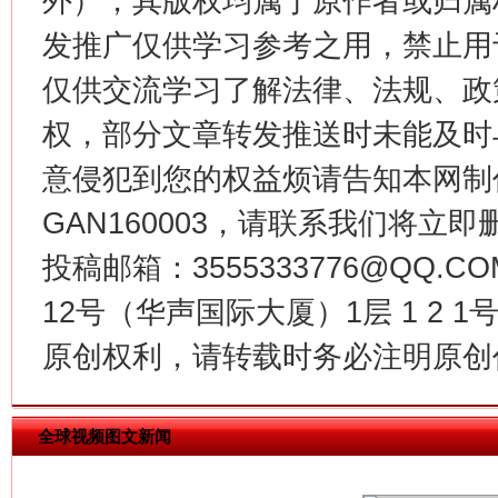
外），其版权均属于原作者或归属
发推广仅供学习参考之用，禁止用
仅供交流学习了解法律、法规、政
权，部分文章转发推送时未能及时
今
在谋一域中谋全局
意侵犯到您的权益烦请告知本网制作采编
GAN160003，请联系我们将立即删
投稿邮箱：3555333776@QQ
12号（华声国际大厦）1层 1 2
原创权利，请转载时务必注明原创作
习近平的博鳌关键词
全球视频图文新闻
魏明亮