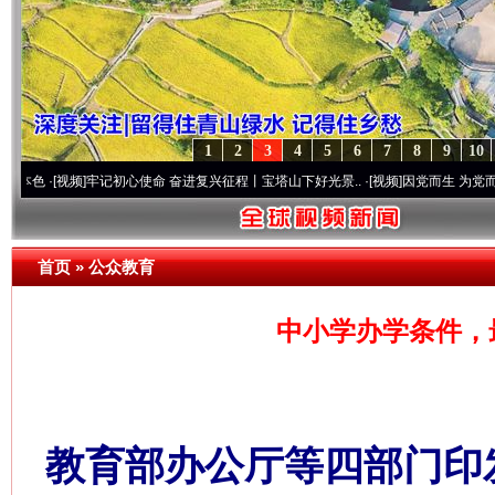
1
2
3
4
5
6
7
8
9
10
视频]
牢记初心使命 奋进复兴征程丨宝塔山下好光景..
·[视频]
因党而生 为党而战——百年“
首页
»
公众教育
中小学办学条件，最
教育部办公厅等四部门印